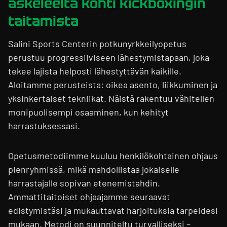
askeleelta kohti kickboxingin
taitamista
Salini Sports Centerin potkunyrkkeilyopetus
perustuu progressiiviseen lähestymistapaan, joka
tekee lajista helposti lähestyttävän kaikille.
Aloitamme perusteista: oikea asento, liikkuminen ja
yksinkertaiset tekniikat. Näistä rakentuu vähitellen
monipuolisempi osaaminen, kun kehityt
harrastuksessasi.
Opetusmetodiimme kuuluu henkilökohtainen ohjaus
pienryhmissä, mikä mahdollistaa jokaiselle
harrastajalle sopivan etenemistahdin.
Ammattitaitoiset ohjaajamme seuraavat
edistymistäsi ja mukauttavat harjoituksia tarpeidesi
mukaan. Metodi on suunniteltu turvalliseksi –