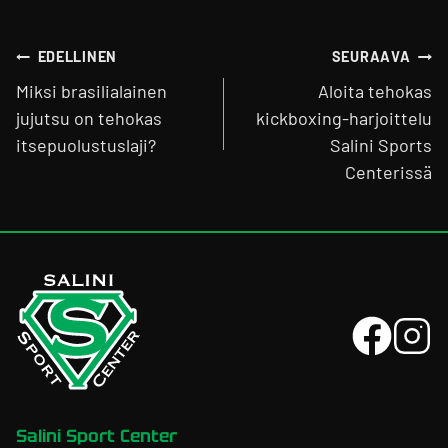
Artikkelien
EDELLINEN
SEURAAVA
selaus
Miksi brasilialainen
Aloita tehokas
jujutsu on tehokas
kickboxing-harjoittelu
itsepuolustuslaji?
Salini Sports
Centerissä
Salini Sport Center