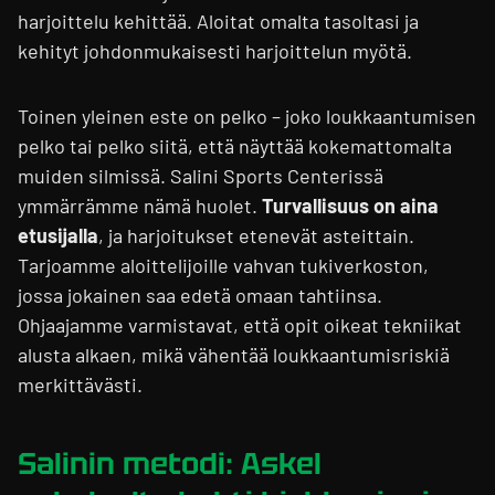
harjoittelu kehittää. Aloitat omalta tasoltasi ja
kehityt johdonmukaisesti harjoittelun myötä.
Toinen yleinen este on pelko – joko loukkaantumisen
pelko tai pelko siitä, että näyttää kokemattomalta
muiden silmissä. Salini Sports Centerissä
ymmärrämme nämä huolet.
Turvallisuus on aina
etusijalla
, ja harjoitukset etenevät asteittain.
Tarjoamme aloittelijoille vahvan tukiverkoston,
jossa jokainen saa edetä omaan tahtiinsa.
Ohjaajamme varmistavat, että opit oikeat tekniikat
alusta alkaen, mikä vähentää loukkaantumisriskiä
merkittävästi.
Salinin metodi: Askel