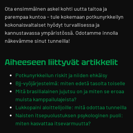
Ota ensimmäinen askel kohti uutta taitoa ja
parempaa kuntoa – tule kokemaan potkunyrkkeilyn
kokonaisvaltaiset hyödyt turvallisessa ja
kannustavassa ympäristössä. Odotamme innolla
näkevämme sinut tunneilla!
Aiheeseen liittyvät artikkelit
Potkunyrkkeilun riskit ja niiden ehkäisy
Bjj-vyöjärjestelmä: miten edetä tasolta toiselle
Mitä brasilialainen jujutsu on ja miten se eroaa
muista kamppailulajeista?
Lukkopaini aloittelijoille: mitä odottaa tunneilla
Naisten itsepuolustuksen psykologinen puoli:
miten kasvattaa itsevarmuutta?