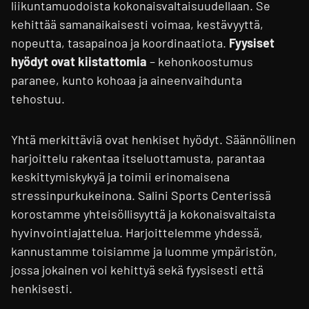
liikuntamuodoista kokonaisvaltaisuudellaan. Se
kehittää samanaikaisesti voimaa, kestävyyttä,
nopeutta, tasapainoa ja koordinaatiota.
Fyysiset
hyödyt ovat kiistattomia
– kehonkoostumus
paranee, kunto kohoaa ja aineenvaihdunta
tehostuu.
Yhtä merkittäviä ovat henkiset hyödyt. Säännöllinen
harjoittelu rakentaa itseluottamusta, parantaa
keskittymiskykyä ja toimii erinomaisena
stressinpurkukeinona. Salini Sports Centerissä
korostamme yhteisöllisyyttä ja kokonaisvaltaista
hyvinvointiajattelua. Harjoittelemme yhdessä,
kannustamme toisiamme ja luomme ympäristön,
jossa jokainen voi kehittyä sekä fyysisesti että
henkisesti.