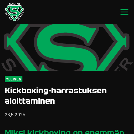
Siirry
sisältöön
YLEINEN
Kickboxing-harrastuksen
aloittaminen
23.5.2025
Miksi kickboxing on enemmän