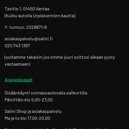
Tavitie 1, 01450 Vantaa
(Kulku autolla Urpiaisentien kautta)
Y- tunnus: 2028871-8
asiakaspalvelu@salini.fi
020 743 1397
(soitamme takaisin jos emme juuri soittosi aikaan pysty
vastaamaan)
Aukioloajat
Sisäänkäynti voimassaolevalla salikortilla
Päivittäin klo 5.00–23.00
Salini Shop ja asiakaspalvelu
Ma ja to klo 17.00-20.00