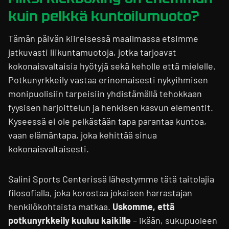
kuin pelkkä kuntoilumuoto?
Tämän päivän kiireisessä maailmassa etsimme
jatkuvasti liikuntamuotoja, jotka tarjoavat
kokonaisvaltaisia hyötyjä sekä keholle että mielelle.
Potkunyrkkeily vastaa erinomaisesti nykyihmisen
monipuolisiin tarpeisiin yhdistämällä tehokkaan
fyysisen harjoittelun ja henkisen kasvun elementit.
Kyseessä ei ole pelkästään tapa parantaa kuntoa,
vaan elämäntapa, joka kehittää sinua
kokonaisvaltaisesti.
Salini Sports Centerissä lähestymme tätä taitolajia
filosofialla, joka korostaa jokaisen harrastajan
henkilökohtaista matkaa.
Uskomme, että
potkunyrkkeily kuuluu kaikille
– ikään, sukupuoleen