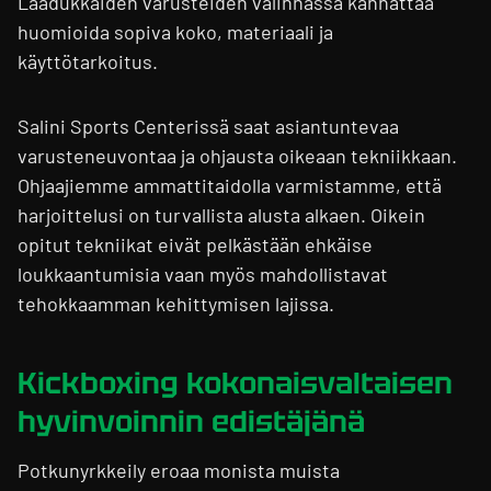
Laadukkaiden varusteiden valinnassa kannattaa
huomioida sopiva koko, materiaali ja
käyttötarkoitus.
Salini Sports Centerissä saat asiantuntevaa
varusteneuvontaa ja ohjausta oikeaan tekniikkaan.
Ohjaajiemme ammattitaidolla varmistamme, että
harjoittelusi on turvallista alusta alkaen. Oikein
opitut tekniikat eivät pelkästään ehkäise
loukkaantumisia vaan myös mahdollistavat
tehokkaamman kehittymisen lajissa.
Kickboxing kokonaisvaltaisen
hyvinvoinnin edistäjänä
Potkunyrkkeily eroaa monista muista