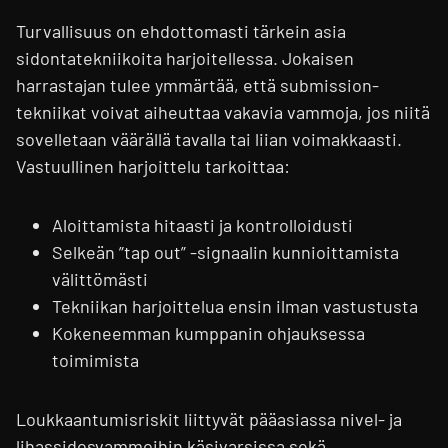
Turvallisuus on ehdottomasti tärkein asia
sidontatekniikoita harjoitellessa. Jokaisen
harrastajan tulee ymmärtää, että submission-
tekniikat voivat aiheuttaa vakavia vammoja, jos niitä
sovelletaan väärällä tavalla tai liian voimakkaasti.
Vastuullinen harjoittelu tarkoittaa:
Aloittamista hitaasti ja kontrolloidusti
Selkeän ”tap out” -signaalin kunnioittamista
välittömästi
Tekniikan harjoittelua ensin ilman vastustusta
Kokeneemman kumppanin ohjauksessa
toimimista
Loukkaantumisriskit liittyvät pääasiassa nivel- ja
lihassidosvammoihin käsivarsissa sekä