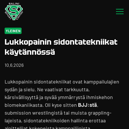
Siirry
sisältöön
YLEINEN
Lukkopainin sidontatekniikat
käytännössä
10.6.2026
Lukkopainin sidontatekniikat ovat kamppailulajien
sydän ja sielu. Ne vaativat tarkkuutta,
kärsivällisyyttä ja syvää ymmärrystä ihmiskehon
biomekaniikasta. Oli kyse sitten
BJJ:stä
,
submission wrestlingistä tai muista grappling-
lajeista, sidontatekniikoiden hallinta erottaa
aloittelijat kokeneista kamppailijoista.