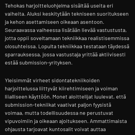
Tehokas harjoitteluohjelma sisältää useita eri
vaiheita. Aluksi keskitytään tekniseen suoritukseen
ja kehon asettamiseen oikeaan asentoon.
Seuraavassa vaiheessa lisätään lievää vastustusta,
jotta oppii soveltamaan tekniikkaa realistisemmissa
olosuhteissa. Lopulta tekniikkaa testataan täydessä
sparrauksessa, jossa vastustaja yrittää aktiivisesti
estää submission-yrityksen.
Yleisimmät virheet sidontatekniikoiden
harjoittelussa liittyvät kiirehtimiseen ja voiman
liialliseen käyttöön. Monet aloittelijat luulevat, että
submission-tekniikat vaativat paljon fyysistä
voimaa, mutta todellisuudessa ne perustuvat
vipuvoimiin ja oikeaan ajoitukseen. Ammattimaista
ohjausta tarjoavat kuntosalit voivat auttaa