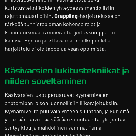
kuristustekniikoiden yhteydessä mahdollisiin
tajuttomuustiloihin.
Grappling
-harjoittelussa on
tärkeää tunnistaa oman kehonsa rajat ja
kommunikoida avoimesti harjoituskumppanin
kanssa. Ego on jätettävä maton ulkopuolelle –
harjoittelu ei ole tappelua vaan oppimista.
Käsivarsien lukitustekniikat ja
niiden soveltaminen
Käsivarsien lukot perustuvat kyynärnivelen
anatomiaan ja sen luonnollisiin liikerajoituksiin.
Kyynärnivel taipuu vain yhteen suuntaan, ja kun sitä
yritetään taivuttaa väärään suuntaan tai yliojentaa,
syntyy kipu ja mahdollinen vamma. Tämä
biomekaniikan periaate on kaikkien