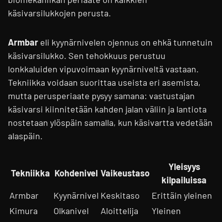
käsivarsilukkojen perusta.
Armbar
eli kyynärnivelen ojennus on ehkä tunnetuin
käsivarsilukko. Sen tehokkuus perustuu
lonkkaluiden vipuvoimaan kyynärniveltä vastaan.
Tekniikka voidaan suorittaa useista eri asemista,
mutta perusperiaate pysyy samana: vastustajan
käsivarsi kiinnitetään kahden jalan väliin ja lantiota
nostetaan ylöspäin samalla, kun käsivartta vedetään
alaspäin.
Yleisyys
Tekniikka
Kohdenivel
Vaikeustaso
kilpailuissa
Armbar
Kyynärnivel
Keskitaso
Erittäin yleinen
Kimura
Olkanivel
Aloittelija
Yleinen