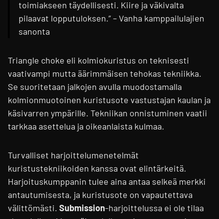
toimiakseen täydellisesti. Kiire ja väkivalta
pilaavat lopputuloksen.” – Vanha kamppailulajien
sanonta
Triangle choke eli kolmiokuristus on teknisesti
vaativampi mutta äärimmäisen tehokas tekniikka.
Se suoritetaan jalkojen avulla muodostamalla
kolmionmuotoinen kuristusote vastustajan kaulan ja
käsivarren ympärille. Tekniikan onnistuminen vaatii
tarkkaa asettelua ja oikeanlaista kulmaa.
Turvalliset harjoittelumenetelmät
kuristustekniikoiden kanssa ovat elintärkeitä.
Harjoituskumppanin tulee aina antaa selkeä merkki
antautumisesta, ja kuristusote on vapautettava
välittömästi.
Submission
-harjoittelussa ei ole tilaa