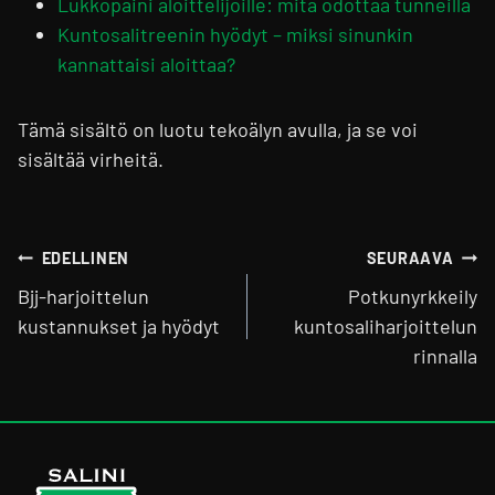
Lukkopaini aloittelijoille: mitä odottaa tunneilla
Kuntosalitreenin hyödyt – miksi sinunkin
kannattaisi aloittaa?
Tämä sisältö on luotu tekoälyn avulla, ja se voi
sisältää virheitä.
Artikkelien
EDELLINEN
SEURAAVA
selaus
Bjj-harjoittelun
Potkunyrkkeily
kustannukset ja hyödyt
kuntosaliharjoittelun
rinnalla