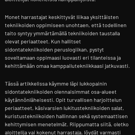
Monet harrastajat keskittyvät liikaa yksittäisten
tekniikoiden oppimiseen unohtaen, että todellinen
taito syntyy ymmärtämällä tekniikoiden taustalla
olevat periaatteet. Kun hallitset
sidontatekniikoiden peruslogiikan, pystyt
soveltamaan oppimaasi luovasti eri tilanteissa ja
kehittämään omaa kamppailutekniikkaasi jatkuvasti.
Tässä artikkelissa käymme läpi lukkopainin
sidontatekniikoiden olennaisimmat osa-alueet
käytännönläheisesti. Opit turvallisen harjoittelun
periaatteet, käsivarsien lukitustekniikoiden salat,
kuristustekniikoiden hallinnan sekä systemaattisen
kehittymisen menetelmät. Riippumatta siitä, oletko
aloittelija vai kokenut harrastaja, löydät varmasti