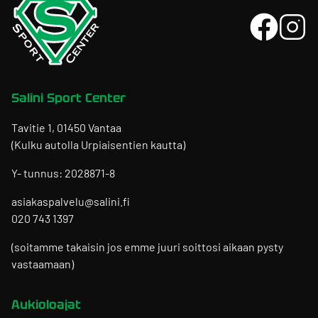
Salini Sport Center
Tavitie 1, 01450 Vantaa
(Kulku autolla Urpiaisentien kautta)
Y- tunnus: 2028871-8
asiakaspalvelu@salini.fi
020 743 1397
(soitamme takaisin jos emme juuri soittosi aikaan pysty
vastaamaan)
Aukioloajat