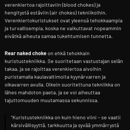
verenkiertoa rajoittaviin (blood chokes) ja
hengitystä estäviin (air chokes) tekniikoihin.
Verenkiertokuristukset ovat yleensä tehokkaampia
ja turvallisempia, koska ne vaikuttavat nopeammin
eivätkä aiheuta samaa tukehtumisen tunnetta.
Rear naked choke
on ehkä tehokkain
kuristustekniikka. Se suoritetaan vastustajan selän
takaa, ja se rajoittaa verenkiertoa aivoihin
puristamalla kaulavaltimoita kyynärvarren ja
olkavarren avulla. Oikein suoritettuna tekniikka on
lähes mahdoton paeta, ja se voi aiheuttaa
tajuttomuuden muutamassa sekunnissa.
”Kuristustekniikka on kuin hieno viini – se vaatii
kärsivällisyyttä, tarkkuutta ja syvää ymmärrystä