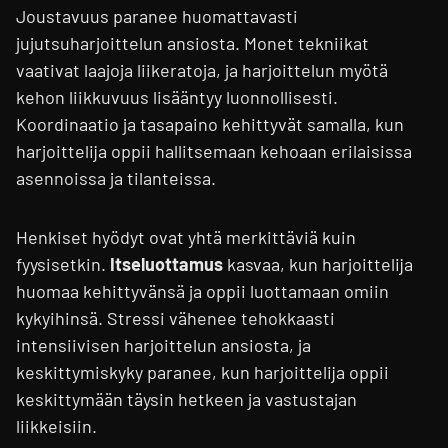
Joustavuus paranee huomattavasti
jujutsuharjoittelun ansiosta. Monet tekniikat
vaativat laajoja liikeratoja, ja harjoittelun myötä
kehon liikkuvuus lisääntyy luonnollisesti.
Koordinaatio ja tasapaino kehittyvät samalla, kun
harjoittelija oppii hallitsemaan kehoaan erilaisissa
asennoissa ja tilanteissa.
Henkiset hyödyt ovat yhtä merkittäviä kuin
fyysisetkin.
Itseluottamus
kasvaa, kun harjoittelija
huomaa kehittyvänsä ja oppii luottamaan omiin
kykyihinsä. Stressi vähenee tehokkaasti
intensiivisen harjoittelun ansiosta, ja
keskittymiskyky paranee, kun harjoittelija oppii
keskittymään täysin hetkeen ja vastustajan
liikkeisiin.