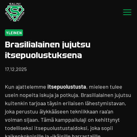
Siirry
sisältöön
YLEINEN
Brasilialainen jujutsu
itsepuolustuksena
17.12.2025
Kun ajattelemme
itsepuolustusta
, mieleen tulee
usein nopeita iskuja ja potkuja. Brasilialainen jujutsu
kuitenkin tarjoaa täysin erilaisen lähestymistavan,
joka perustuu älykkääseen tekniikkaan raa’an
voiman sijaan. Tämä kamppailulaji on kehittynyt
todelliseksi itsepuolustustaidoksi, joka sopii
kaikenkokoisille ja -ikäisille harrastajille.