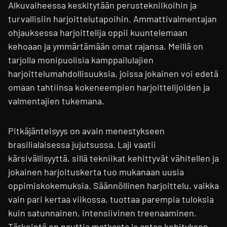
Alkuvaiheessa keskitytään perustekniikoihin ja
turvallisiin harjoittelutapoihin. Ammattivalmentajan
ohjauksessa harjoittelija oppii kuuntelemaan
kehoaan ja ymmärtämään omat rajansa. Meillä on
tarjolla monipuolisia kamppailulajien
harjoittelumahdollisuuksia, joissa jokainen voi edetä
omaan tahtiinsa kokeneempien harjoittelijoiden ja
valmentajien tukemana.
Pitkäjänteisyys on avain menestykseen
brasilialaisessa jujutsussa. Laji vaatii
kärsivällisyyttä, sillä tekniikat kehittyvät vähitellen ja
jokainen harjoituskerta tuo mukanaan uusia
oppimiskokemuksia. Säännöllinen harjoittelu, vaikka
vain pari kertaa viikossa, tuottaa parempia tuloksia
kuin satunnainen, intensiivinen treenaaminen.
Tärkeintä on nauttia matkasta ja antaa kehityksen