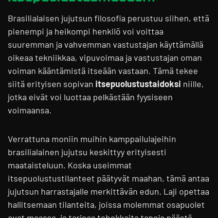
Brasilialaisen jujutsun filosofia perustuu siihen, että
pienempi ja heikompi henkilö voi voittaa
suuremman ja vahvemman vastustajan käyttämällä
oikeaa tekniikkaa, vipuvoimaa ja vastustajan oman
voiman kääntämistä itseään vastaan. Tämä tekee
siitä erityisen sopivan
itsepuolustustaidoksi
niille,
jotka eivät voi luottaa pelkästään fyysiseen
voimaansa.
Verrattuna moniin muihin kamppailulajeihin
brasilialainen jujutsu keskittyy erityisesti
maataisteluun. Koska useimmat
itsepuolustustilanteet päätyvät maahan, tämä antaa
jujutsun harrastajalle merkittävän edun. Laji opettaa
hallitsemaan tilanteita, joissa molemmat osapuolet
ovat maassa, ja tarjoaa tehokkaita tapoja päästä