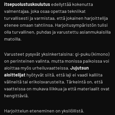
itsepuolustuskoulutus
edellyttää kokenutta
valmentajaa, joka osaa opettaa tekniikat
turvallisesti ja varmistaa, että jokainen harjoittelija
etenee omaan tahtiinsa. Harjoitusympäristön tulisi
olla turvallinen, puhdas ja varustettu asianmukaisilla
matoilla.
Varusteet pysyvät yksinkertaisina: gi-puku (kimono)
on perinteinen valinta, mutta monissa paikoissa voi
aloittaa myös urheiluvaatteissa.
Jujutsun
aloittelijat
hyötyvät siitä, että laji ei vaadi kalliita
välineitä tai erikoisvarusteita. Tärkeintä on, että
vaatteissa on mukava liikkua ja että materiaalit ovat
hengittäviä.
Harjoittelun eteneminen on yksilöllistä.