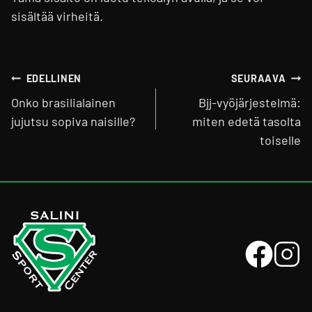
sisältää virheitä.
Artikkelien
EDELLINEN
SEURAAVA
selaus
Onko brasilialainen
Bjj-vyöjärjestelmä:
jujutsu sopiva naisille?
miten edetä tasolta
toiselle