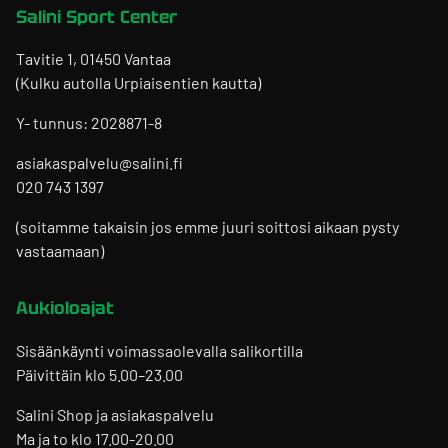
Salini Sport Center
Tavitie 1, 01450 Vantaa
(Kulku autolla Urpiaisentien kautta)
Y- tunnus: 2028871-8
asiakaspalvelu@salini.fi
020 743 1397
(soitamme takaisin jos emme juuri soittosi aikaan pysty
vastaamaan)
Aukioloajat
Sisäänkäynti voimassaolevalla salikortilla
Päivittäin klo 5.00–23.00
Salini Shop ja asiakaspalvelu
Ma ja to klo 17.00-20.00