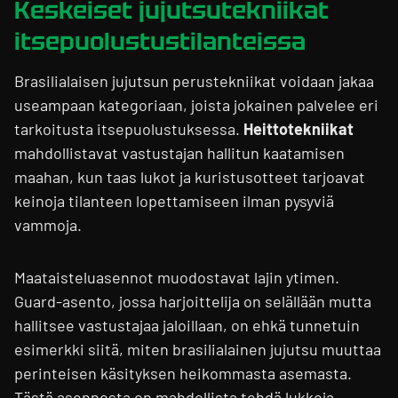
Keskeiset jujutsutekniikat
itsepuolustustilanteissa
Brasilialaisen jujutsun perustekniikat voidaan jakaa
useampaan kategoriaan, joista jokainen palvelee eri
tarkoitusta itsepuolustuksessa.
Heittotekniikat
mahdollistavat vastustajan hallitun kaatamisen
maahan, kun taas lukot ja kuristusotteet tarjoavat
keinoja tilanteen lopettamiseen ilman pysyviä
vammoja.
Maataisteluasennot muodostavat lajin ytimen.
Guard-asento, jossa harjoittelija on selällään mutta
hallitsee vastustajaa jaloillaan, on ehkä tunnetuin
esimerkki siitä, miten brasilialainen jujutsu muuttaa
perinteisen käsityksen heikommasta asemasta.
Tästä asennosta on mahdollista tehdä lukkoja,