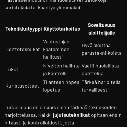
kuristuksia tai kääntyä ylemmäksi.
Soveltuvuus
Tekniikkatyyppi
Käyttötarkoitus
aloittelijalle
Vastustajan
Hyvä aloittaa
Heittotekniikat
kaataminen
perustekniikoista
hallitusti
Nivelten hallinta
Vaatii huolellista
Lukot
ja kontrolli
opettelua
Tilanteen nopea
Tärkeä harjoitella
Kuristusotteet
lopetus
turvallisesti
Turvallisuus on ensiarvoisen tärkeää tekniikoiden
harjoittelussa. Kaikki
jujutsutekniikat
opitaan ensin
hitaasti ja kontrolloidusti, jotta