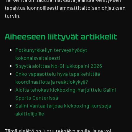
tapahtua luonnollisesti ammattitaitoisen ohjauksen
turvin.
Aiheeseen liittyvät artikkelit
Potkunyrkkeilyn terveyshyödyt
kokonaisvaltaisesti
5 syytä aloittaa No-Gi lukkopaini 2026
Onko vapaaottelu hyvä tapa kehittää
koordinaatiota ja reaktiokykyä?
Aloita tehokas kickboxing-harjoittelu Salini
Sports Centerissä
Salini Vantaa tarjoaa kickboxing-kursseja
aloittelijoille
Tämä sisältö on luotu tekoälyn avulla, ja se voi