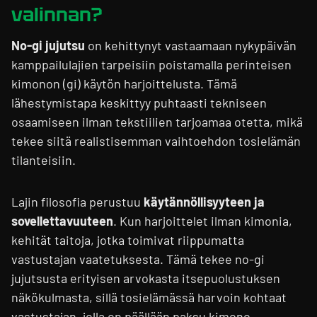
valinnan?
No-gi jujutsu
on kehittynyt vastaamaan nykypäivän
kamppailulajien tarpeisiin poistamalla perinteisen
kimonon (gi) käytön harjoittelusta. Tämä
lähestymistapa keskittyy puhtaasti tekniseen
osaamiseen ilman tekstiilien tarjoamaa otetta, mikä
tekee siitä realistisemman vaihtoehdon tosielämän
tilanteisiin.
Lajin filosofia perustuu
käytännöllisyyteen ja
sovellettavuuteen
. Kun harjoittelet ilman kimonia,
kehität taitoja, jotka toimivat riippumatta
vastustajan vaatetuksesta. Tämä tekee no-gi
jujutsusta erityisen arvokasta itsepuolustuksen
näkökulmasta, sillä tosielämässä harvoin kohtaat
vastustajan, jolla on päällään paksu kimono.