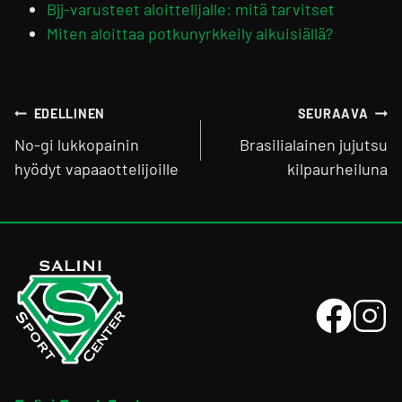
Bjj-varusteet aloittelijalle: mitä tarvitset
Miten aloittaa potkunyrkkeily aikuisiällä?
Artikkelien
EDELLINEN
SEURAAVA
selaus
No-gi lukkopainin
Brasilialainen jujutsu
hyödyt vapaaottelijoille
kilpaurheiluna