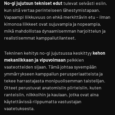
No-gi jujutsun tekniset edut
tulevat selvästi esiin,
kun sitä vertaa perinteiseen lähestymistapaan.
Vapaampi liikkuvuus on ehkä merkittävin etu – ilman
kimonoa liikkeet ovat sujuvampia ja nopeampia,
mikä mahdollistaa dynaamisemman harjoittelun ja
realistisemmat kamppailutilanteet.
Tekninen kehitys no-gi jujutsussa keskittyy
kehon
mekaniikkaan ja vipuvoimaan
pelkkien
vaateotteiden sijaan. Tämä johtaa syvempään
ymmärrykseen kamppailun perusperiaatteista ja
tekee harrastajasta monipuolisemman taistelijan.
Otteet perustuvat anatomisiin piirteisiin, kuten
ranteisiin, nilkkoihin ja kaulaan, jotka ovat aina
käytettävissä riippumatta vastustajan
vaatetuksesta.