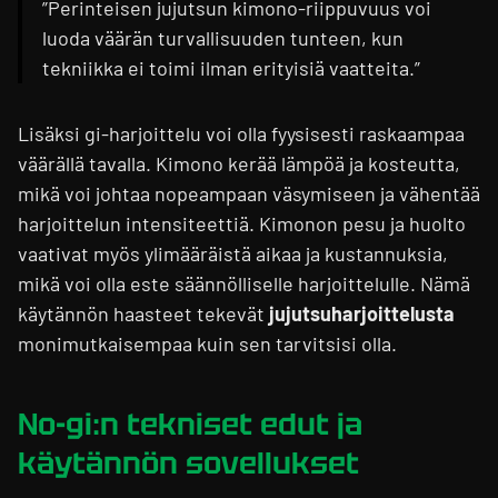
”Perinteisen jujutsun kimono-riippuvuus voi
luoda väärän turvallisuuden tunteen, kun
tekniikka ei toimi ilman erityisiä vaatteita.”
Lisäksi gi-harjoittelu voi olla fyysisesti raskaampaa
väärällä tavalla. Kimono kerää lämpöä ja kosteutta,
mikä voi johtaa nopeampaan väsymiseen ja vähentää
harjoittelun intensiteettiä. Kimonon pesu ja huolto
vaativat myös ylimääräistä aikaa ja kustannuksia,
mikä voi olla este säännölliselle harjoittelulle. Nämä
käytännön haasteet tekevät
jujutsuharjoittelusta
monimutkaisempaa kuin sen tarvitsisi olla.
No-gi:n tekniset edut ja
käytännön sovellukset