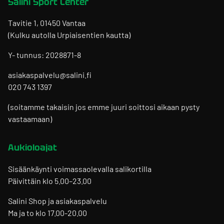
Salini Sport Center
Tavitie 1, 01450 Vantaa
(Kulku autolla Urpiaisentien kautta)
Y- tunnus: 2028871-8
asiakaspalvelu@salini.fi
020 743 1397
(soitamme takaisin jos emme juuri soittosi aikaan pysty
vastaamaan)
Aukioloajat
Sisäänkäynti voimassaolevalla salikortilla
Päivittäin klo 5.00–23.00
Salini Shop ja asiakaspalvelu
Ma ja to klo 17.00-20.00