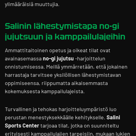
ylimääräisiä muuttujia.
Salinin lähestymistapa no-gi
jujutsuun ja kamppailulajeihin
Ammattitaitoinen opetus ja oikeat tilat ovat
avainasemassa
no-gi jujutsu
-harjoittelun
onnistumisessa. Meillä ymmärretään, että jokainen
harrastaja tarvitsee yksilöllisen lähestymistavan
oppimiseensa, riippumatta aikaisemmasta
kokemuksesta kamppailulajeista.
Turvallinen ja tehokas harjoitteluympäristö luo
perustan menestyksekkäälle kehitykselle.
Salini
Sports Center
tarjoaa tilat, jotka on suunniteltu
erityisesti kamppailulajien tarpeisiin, mukaan lukien