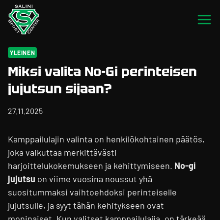
Siirry
sisältöön
YLEINEN
Miksi valita No-Gi perinteisen
jujutsun sijaan?
27.11.2025
Kamppailulajin valinta on henkilökohtainen päätös,
joka vaikuttaa merkittävästi
harjoittelukokemukseen ja kehittymiseen.
No-gi
jujutsu
on viime vuosina noussut yhä
suositummaksi vaihtoehdoksi perinteiselle
jujutsulle, ja syyt tähän kehitykseen ovat
moninaiset. Kun valitset kamppailulajia, on tärkeää