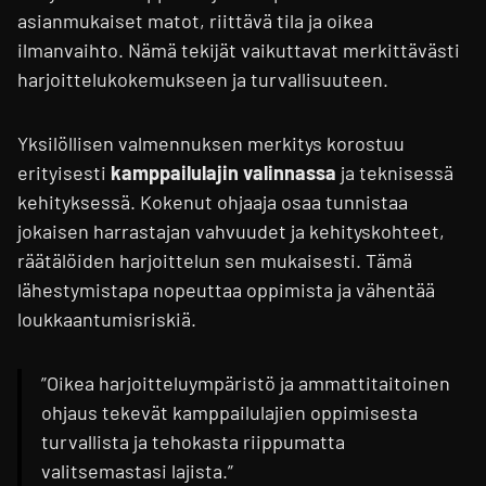
asianmukaiset matot, riittävä tila ja oikea
ilmanvaihto. Nämä tekijät vaikuttavat merkittävästi
harjoittelukokemukseen ja turvallisuuteen.
Yksilöllisen valmennuksen merkitys korostuu
erityisesti
kamppailulajin valinnassa
ja teknisessä
kehityksessä. Kokenut ohjaaja osaa tunnistaa
jokaisen harrastajan vahvuudet ja kehityskohteet,
räätälöiden harjoittelun sen mukaisesti. Tämä
lähestymistapa nopeuttaa oppimista ja vähentää
loukkaantumisriskiä.
”Oikea harjoitteluympäristö ja ammattitaitoinen
ohjaus tekevät kamppailulajien oppimisesta
turvallista ja tehokasta riippumatta
valitsemastasi lajista.”