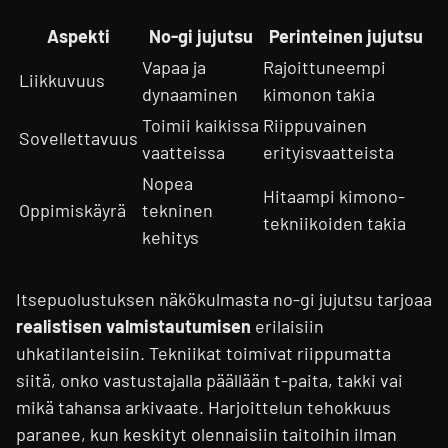
Aspekti
No-gi jujutsu
Perinteinen jujutsu
Vapaa ja
Rajoittuneempi
Liikkuvuus
dynaaminen
kimonon takia
Toimii kaikissa
Riippuvainen
Sovellettavuus
vaatteissa
erityisvaatteista
Nopea
Hitaampi kimono-
Oppimiskäyrä
tekninen
tekniikoiden takia
kehitys
Itsepuolustuksen näkökulmasta no-gi jujutsu tarjoaa
realistisen valmistautumisen
erilaisiin
uhkatilanteisiin. Tekniikat toimivat riippumatta
siitä, onko vastustajalla päällään t-paita, takki vai
mikä tahansa arkivaate. Harjoittelun tehokkuus
paranee, kun keskityt olennaisiin taitoihin ilman